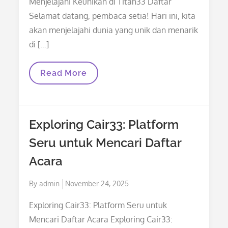
Menjelajahi Keunikan di Titan33 Daftar
Selamat datang, pembaca setia! Hari ini, kita
akan menjelajahi dunia yang unik dan menarik
di […]
Menjelajahi
Read More
Keunikan
Di
Titan33
Daftar
Exploring Cair33: Platform
Seru untuk Mencari Daftar
Acara
Posted
By
admin
November 24, 2025
on
Exploring Cair33: Platform Seru untuk
Mencari Daftar Acara Exploring Cair33: