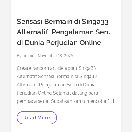
Bersama
Cair33
Sensasi Bermain di Singa33
Alternatif: Pengalaman Seru
di Dunia Perjudian Online
Posted
By
admin
November 18, 2025
on
Create random article about Singa33
Alternatif Sensasi Bermain di Singa33
Alternatif: Pengalaman Seru di Dunia
Perjudian Online Selamat datang para
pembaca setia! Sudahkah kamu mencoba […]
Sensasi
Read More
Bermain
Di