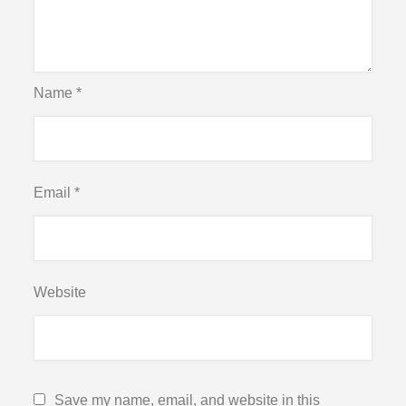
Name
*
Email
*
Website
Save my name, email, and website in this