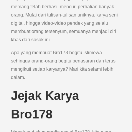
memang telah berhasil mencuri perhatian banyak
orang. Mulai dari tulisan-tulisan uniknya, karya seni
digital, hingga video-video pendek yang selalu
membuat orang tersenyum, semuanya menjadi ciri
khas dari sosok ini.
Apa yang membuat Bro178 begitu istimewa
sehingga orang-orang begitu penasaran dan terus
mengikuti setiap karyanya? Mari kita selami lebih
dalam.
Jejak Karya
Bro178