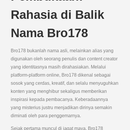
Rahasia di Balik
Nama Bro178
Bro178 bukanlah nama asli, melainkan alias yang
digunakan oleh seorang penulis dan content creator
yang identitasnya masih dirahasiakan. Melalui
platform-platform online, Bro178 dikenal sebagai
sosok yang cerdas, kreatif, dan selalu menyuguhkan
konten yang menghibur sekaligus memberikan
inspirasi kepada pembacanya. Keberadaannya
yang misterius justru menjadikan dirinya semakin
diminati oleh para penggemarnya.
Sejak pertama muncul di jagat maya, Bro178