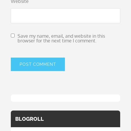
Website
Save my name, email, and website in this
browser for the next time I comment.
BLOGROLL