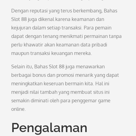
Dengan reputasi yang terus berkembang, Bahas
Slot 88 juga dikenal karena keamanan dan
kejujuran dalam setiap transaksi. Para pemain
dapat dengan tenang menikmati permainan tanpa
perlu khawatir akan keamanan data pribadi
maupun transaksi keuangan mereka.
Selain itu, Bahas Slot 88 juga menawarkan
berbagai bonus dan promosi menarik yang dapat
meningkatkan keseruan bermain kita. Hal ini
menjadi nilai tambah yang membuat situs ini
semakin diminati oleh para penggemar game
online.
Pengalaman