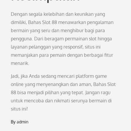
Dengan segala kelebihan dan keunikan yang
dimiliki, Bahas Slot 88 menawarkan pengalaman
bermain yang seru dan menghibur bagi para
pengguna. Dari beragam permainan slot hingga
layanan pelanggan yang responsif, situs ini
memanjakan para pemain dengan berbagai fitur
menarik.
Jadi, jika Anda sedang mencari platform game
online yang menyenangkan dan aman, Bahas Slot
88 bisa menjadi pilihan yang tepat. Jangan ragu
untuk mencoba dan nikmati serunya bermain di
situs ini!
By
admin