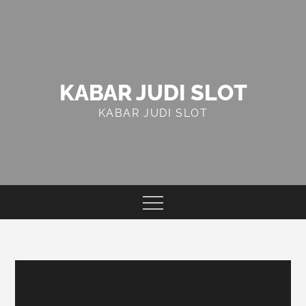
Skip
to
content
KABAR JUDI SLOT
KABAR JUDI SLOT