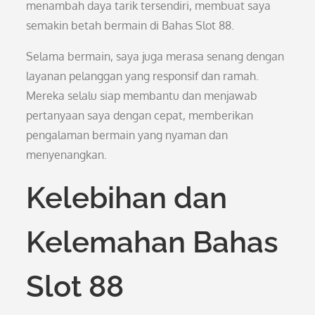
menambah daya tarik tersendiri, membuat saya
semakin betah bermain di Bahas Slot 88.
Selama bermain, saya juga merasa senang dengan
layanan pelanggan yang responsif dan ramah.
Mereka selalu siap membantu dan menjawab
pertanyaan saya dengan cepat, memberikan
pengalaman bermain yang nyaman dan
menyenangkan.
Kelebihan dan
Kelemahan Bahas
Slot 88