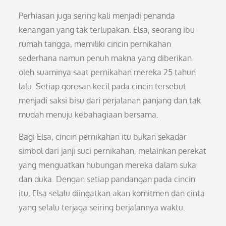
Perhiasan juga sering kali menjadi penanda
kenangan yang tak terlupakan. Elsa, seorang ibu
rumah tangga, memiliki cincin pernikahan
sederhana namun penuh makna yang diberikan
oleh suaminya saat pernikahan mereka 25 tahun
lalu. Setiap goresan kecil pada cincin tersebut
menjadi saksi bisu dari perjalanan panjang dan tak
mudah menuju kebahagiaan bersama.
Bagi Elsa, cincin pernikahan itu bukan sekadar
simbol dari janji suci pernikahan, melainkan perekat
yang menguatkan hubungan mereka dalam suka
dan duka. Dengan setiap pandangan pada cincin
itu, Elsa selalu diingatkan akan komitmen dan cinta
yang selalu terjaga seiring berjalannya waktu.