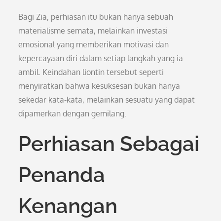
Bagi Zia, perhiasan itu bukan hanya sebuah
materialisme semata, melainkan investasi
emosional yang memberikan motivasi dan
kepercayaan diri dalam setiap langkah yang ia
ambil. Keindahan liontin tersebut seperti
menyiratkan bahwa kesuksesan bukan hanya
sekedar kata-kata, melainkan sesuatu yang dapat
dipamerkan dengan gemilang.
Perhiasan Sebagai
Penanda
Kenangan