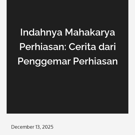
Indahnya Mahakarya
Perhiasan: Cerita dari
Penggemar Perhiasan
Posted
December 13, 2025