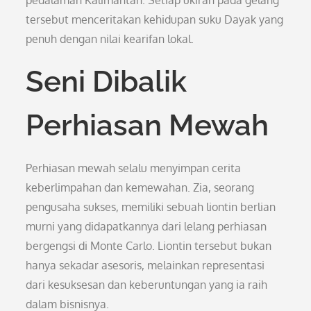
pedalaman Kalimantan. Setiap ukiran pada gelang
tersebut menceritakan kehidupan suku Dayak yang
penuh dengan nilai kearifan lokal.
Seni Dibalik
Perhiasan Mewah
Perhiasan mewah selalu menyimpan cerita
keberlimpahan dan kemewahan. Zia, seorang
pengusaha sukses, memiliki sebuah liontin berlian
murni yang didapatkannya dari lelang perhiasan
bergengsi di Monte Carlo. Liontin tersebut bukan
hanya sekadar asesoris, melainkan representasi
dari kesuksesan dan keberuntungan yang ia raih
dalam bisnisnya.