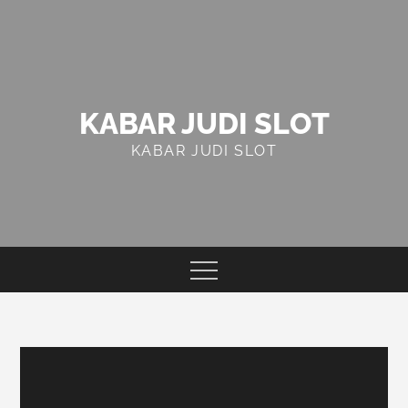
Skip
to
content
KABAR JUDI SLOT
KABAR JUDI SLOT