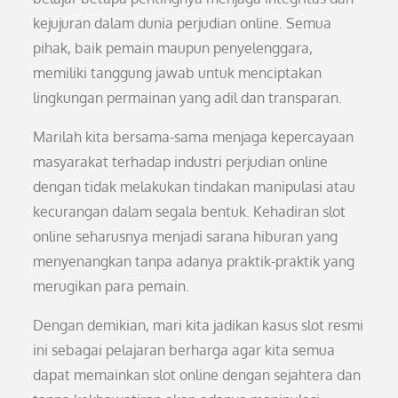
kejujuran dalam dunia perjudian online. Semua
pihak, baik pemain maupun penyelenggara,
memiliki tanggung jawab untuk menciptakan
lingkungan permainan yang adil dan transparan.
Marilah kita bersama-sama menjaga kepercayaan
masyarakat terhadap industri perjudian online
dengan tidak melakukan tindakan manipulasi atau
kecurangan dalam segala bentuk. Kehadiran slot
online seharusnya menjadi sarana hiburan yang
menyenangkan tanpa adanya praktik-praktik yang
merugikan para pemain.
Dengan demikian, mari kita jadikan kasus slot resmi
ini sebagai pelajaran berharga agar kita semua
dapat memainkan slot online dengan sejahtera dan