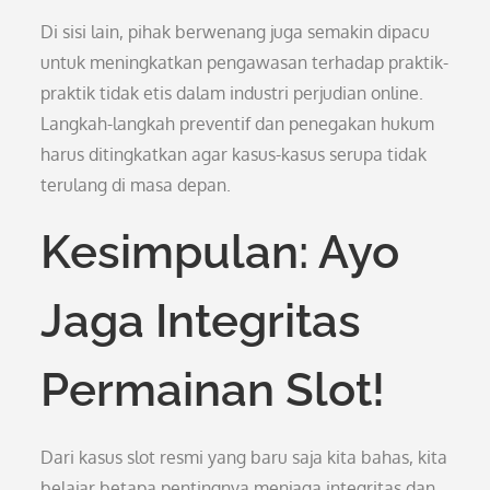
Di sisi lain, pihak berwenang juga semakin dipacu
untuk meningkatkan pengawasan terhadap praktik-
praktik tidak etis dalam industri perjudian online.
Langkah-langkah preventif dan penegakan hukum
harus ditingkatkan agar kasus-kasus serupa tidak
terulang di masa depan.
Kesimpulan: Ayo
Jaga Integritas
Permainan Slot!
Dari kasus slot resmi yang baru saja kita bahas, kita
belajar betapa pentingnya menjaga integritas dan