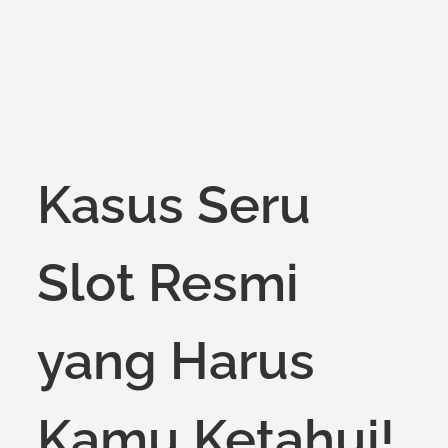
Kasus Seru
Slot Resmi
yang Harus
Kamu Ketahui!