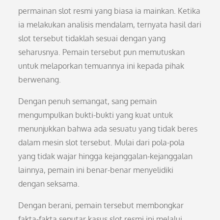
permainan slot resmi yang biasa ia mainkan. Ketika
ia melakukan analisis mendalam, ternyata hasil dari
slot tersebut tidaklah sesuai dengan yang
seharusnya. Pemain tersebut pun memutuskan
untuk melaporkan temuannya ini kepada pihak
berwenang.
Dengan penuh semangat, sang pemain
mengumpulkan bukti-bukti yang kuat untuk
menunjukkan bahwa ada sesuatu yang tidak beres
dalam mesin slot tersebut. Mulai dari pola-pola
yang tidak wajar hingga kejanggalan-kejanggalan
lainnya, pemain ini benar-benar menyelidiki
dengan seksama.
Dengan berani, pemain tersebut membongkar
fakta-fakta seputar kasus slot resmi ini melalui