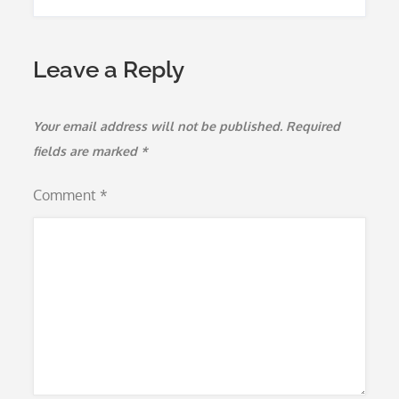
Leave a Reply
Your email address will not be published.
Required
fields are marked
*
Comment
*