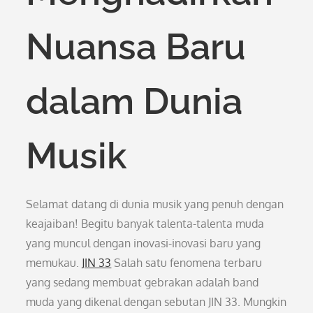
Nuansa Baru
dalam Dunia
Musik
Selamat datang di dunia musik yang penuh dengan
keajaiban! Begitu banyak talenta-talenta muda
yang muncul dengan inovasi-inovasi baru yang
memukau.
JIN 33
Salah satu fenomena terbaru
yang sedang membuat gebrakan adalah band
muda yang dikenal dengan sebutan JIN 33. Mungkin