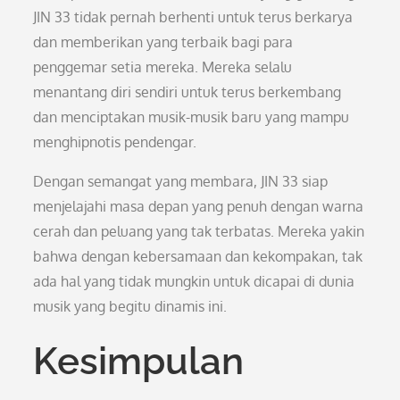
JIN 33 tidak pernah berhenti untuk terus berkarya
dan memberikan yang terbaik bagi para
penggemar setia mereka. Mereka selalu
menantang diri sendiri untuk terus berkembang
dan menciptakan musik-musik baru yang mampu
menghipnotis pendengar.
Dengan semangat yang membara, JIN 33 siap
menjelajahi masa depan yang penuh dengan warna
cerah dan peluang yang tak terbatas. Mereka yakin
bahwa dengan kebersamaan dan kekompakan, tak
ada hal yang tidak mungkin untuk dicapai di dunia
musik yang begitu dinamis ini.
Kesimpulan