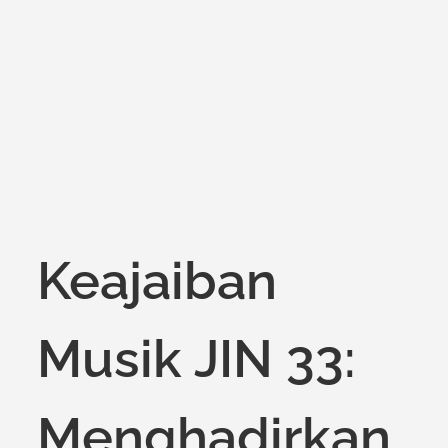
on
Keajaiban
Musik JIN 33:
Menghadirkan