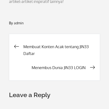
artikel-artikel inspiratif lainnya!
By
admin
Post
Membuat Konten Acak tentang JIN33
Daftar
navigation
Menembus Dunia JIN33 LOGIN
Leave a Reply