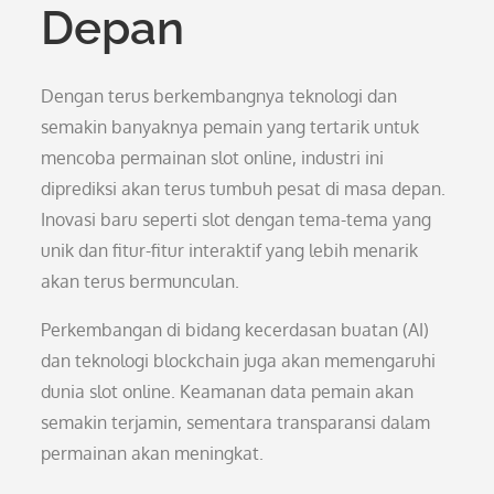
Depan
Dengan terus berkembangnya teknologi dan
semakin banyaknya pemain yang tertarik untuk
mencoba permainan slot online, industri ini
diprediksi akan terus tumbuh pesat di masa depan.
Inovasi baru seperti slot dengan tema-tema yang
unik dan fitur-fitur interaktif yang lebih menarik
akan terus bermunculan.
Perkembangan di bidang kecerdasan buatan (AI)
dan teknologi blockchain juga akan memengaruhi
dunia slot online. Keamanan data pemain akan
semakin terjamin, sementara transparansi dalam
permainan akan meningkat.