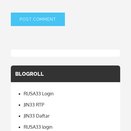
BLOGROLL
RUSA33 Login
JIN33 RTP
JIN33 Daftar
RUSA33 login