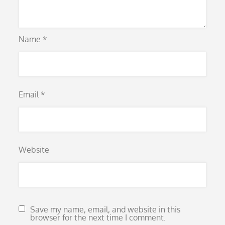
Name
*
Email
*
Website
Save my name, email, and website in this
browser for the next time I comment.