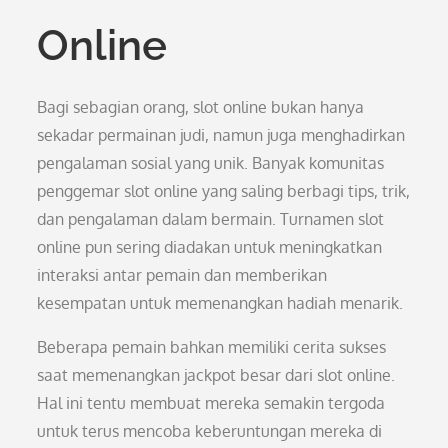
Online
Bagi sebagian orang, slot online bukan hanya
sekadar permainan judi, namun juga menghadirkan
pengalaman sosial yang unik. Banyak komunitas
penggemar slot online yang saling berbagi tips, trik,
dan pengalaman dalam bermain. Turnamen slot
online pun sering diadakan untuk meningkatkan
interaksi antar pemain dan memberikan
kesempatan untuk memenangkan hadiah menarik.
Beberapa pemain bahkan memiliki cerita sukses
saat memenangkan jackpot besar dari slot online.
Hal ini tentu membuat mereka semakin tergoda
untuk terus mencoba keberuntungan mereka di