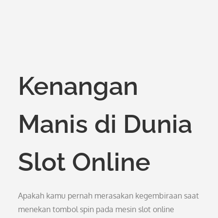
Kenangan
Manis di Dunia
Slot Online
Apakah kamu pernah merasakan kegembiraan saat
menekan tombol spin pada mesin slot online