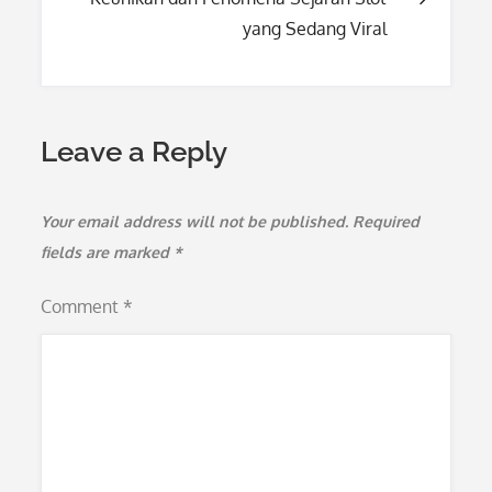
yang Sedang Viral
Leave a Reply
Your email address will not be published.
Required
fields are marked
*
Comment
*