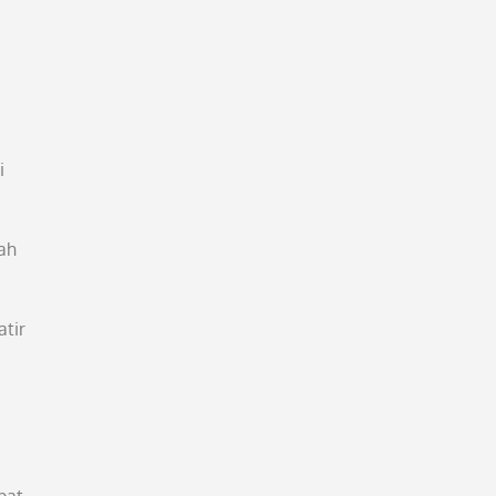
i
ah
tir