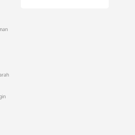
aman
arah
gin