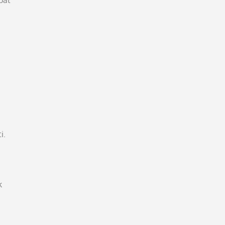
pat
i.
k