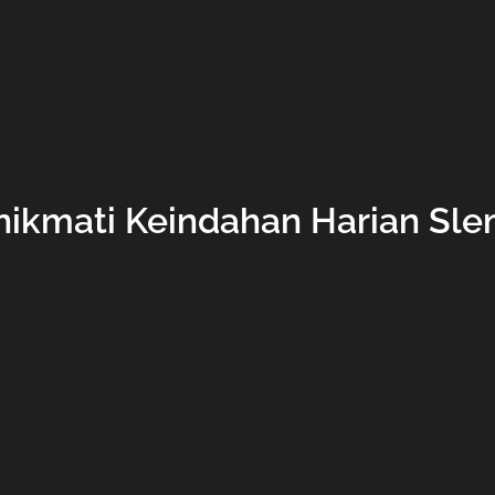
ikmati Keindahan Harian Sl