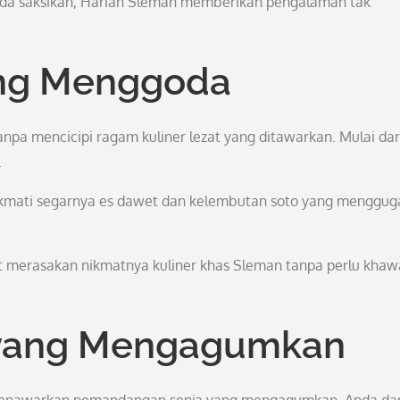
da saksikan, Harian Sleman memberikan pengalaman tak
ang Menggoda
npa mencicipi ragam kuliner lezat yang ditawarkan. Mulai dar
.
ikmati segarnya es dawet dan kelembutan soto yang menggug
 merasakan nikmatnya kuliner khas Sleman tanpa perlu khawa
 yang Mengagumkan