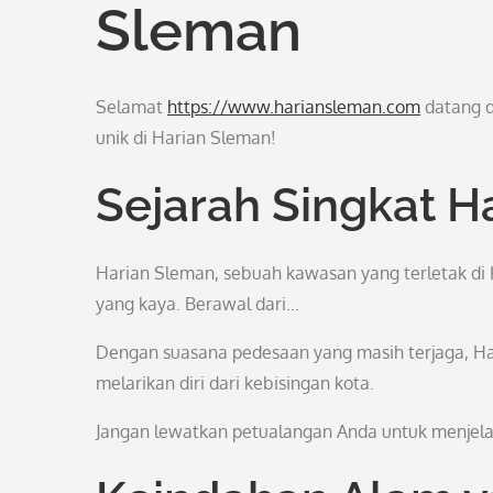
Sleman
Selamat
https://www.hariansleman.com
datang d
unik di Harian Sleman!
Sejarah Singkat H
Harian Sleman, sebuah kawasan yang terletak di
yang kaya. Berawal dari…
Dengan suasana pedesaan yang masih terjaga, Har
melarikan diri dari kebisingan kota.
Jangan lewatkan petualangan Anda untuk menjelaj