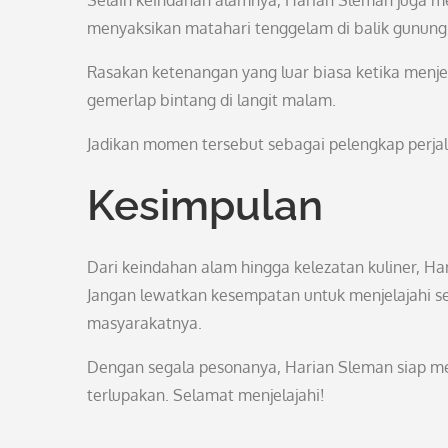
Selain keindahan alamnya, Harian Sleman juga
menyaksikan matahari tenggelam di balik gunu
Rasakan ketenangan yang luar biasa ketika menjela
gemerlap bintang di langit malam.
Jadikan momen tersebut sebagai pelengkap perjal
Kesimpulan
Dari keindahan alam hingga kelezatan kuliner, H
Jangan lewatkan kesempatan untuk menjelajahi 
masyarakatnya.
Dengan segala pesonanya, Harian Sleman siap 
terlupakan. Selamat menjelajahi!