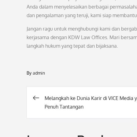
Anda dalam menyelesaikan berbagai permasalahan
dan pengalaman yang teruji, kami siap membantu
Jangan ragu untuk menghubungi kami dan bergab
kerjasama dengan KDW Law Offices. Mari bersam
langkah hukum yang tepat dan bijaksana.
By
admin
Melangkah ke Dunia Karir di VICE Media 
Post
Penuh Tantangan
navigation