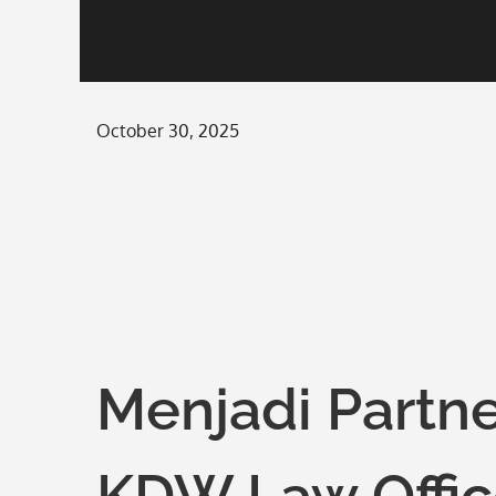
Posted
October 30, 2025
on
Menjadi Partne
KDW Law Offic