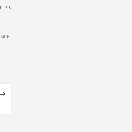
ulan,
kah-