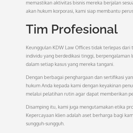
memastikan aktivitas bisnis mereka berjalan s
akan hukum korporasi, kami siap membantu perus
Tim Profesional
Keunggulan KDW Law Offices tidak terlepas dari 
individu yang berdedikasi tinggi, berpengalaman l
dalam setiap kasus yang mereka tangani.
Dengan berbagai penghargaan dan sertifikasi ya
hukum Anda kepada kami dengan keyakinan penu
melalui pelatihan rutin agar dapat memberikan pe
Disamping itu, kami juga mengutamakan etika pro
Kepercayaan klien adalah aset berharga bagi kami
sungguh-sungguh.