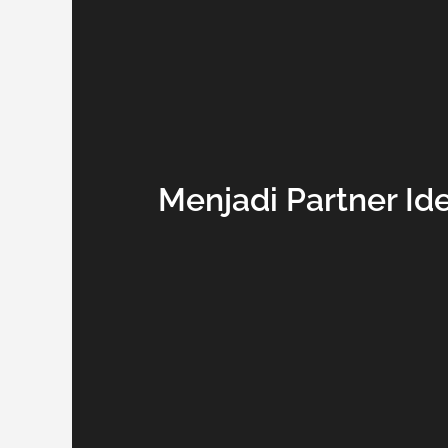
Menjadi Partner Id