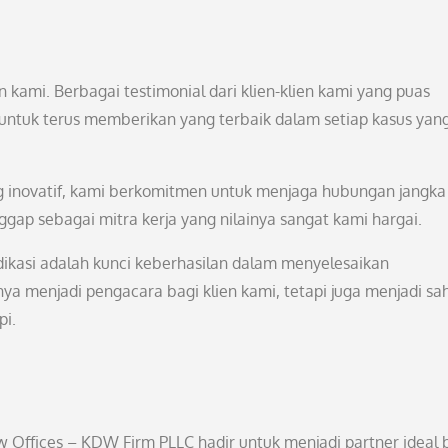
n
 kami. Berbagai testimonial dari klien-klien kami yang puas
untuk terus memberikan yang terbaik dalam setiap kasus yan
 inovatif, kami berkomitmen untuk menjaga hubungan jangka
nggap sebagai mitra kerja yang nilainya sangat kami hargai.
dikasi adalah kunci keberhasilan dalam menyelesaikan
a menjadi pengacara bagi klien kami, tetapi juga menjadi sa
pi.
aw Offices – KDW Firm PLLC hadir untuk menjadi partner ideal 