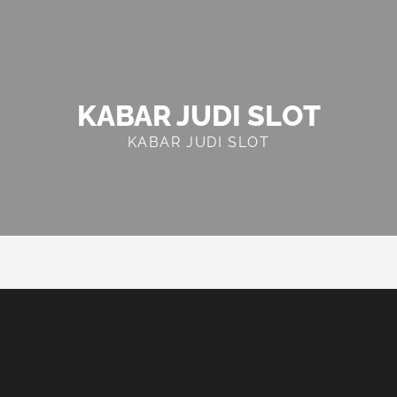
KABAR JUDI SLOT
KABAR JUDI SLOT