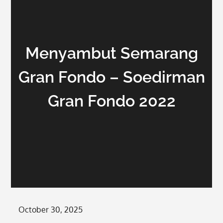
Menyambut Semarang
Gran Fondo – Soedirman
Gran Fondo 2022
Posted
October 30, 2025