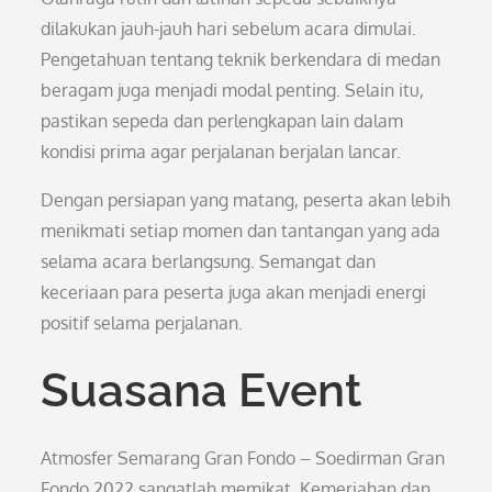
dilakukan jauh-jauh hari sebelum acara dimulai.
Pengetahuan tentang teknik berkendara di medan
beragam juga menjadi modal penting. Selain itu,
pastikan sepeda dan perlengkapan lain dalam
kondisi prima agar perjalanan berjalan lancar.
Dengan persiapan yang matang, peserta akan lebih
menikmati setiap momen dan tantangan yang ada
selama acara berlangsung. Semangat dan
keceriaan para peserta juga akan menjadi energi
positif selama perjalanan.
Suasana Event
Atmosfer Semarang Gran Fondo – Soedirman Gran
Fondo 2022 sangatlah memikat. Kemeriahan dan