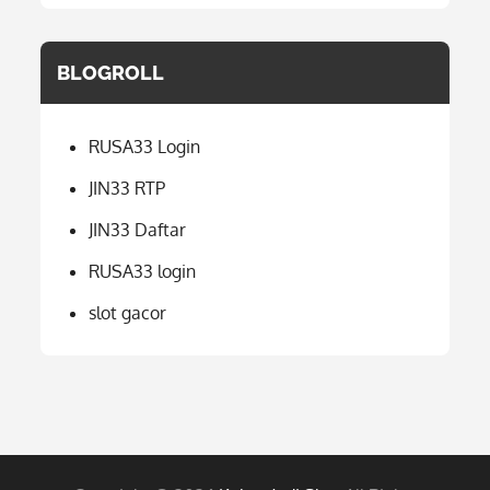
BLOGROLL
RUSA33 Login
JIN33 RTP
JIN33 Daftar
RUSA33 login
slot gacor