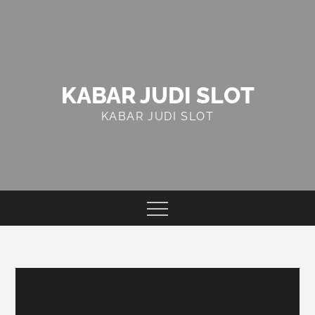
Skip
to
content
KABAR JUDI SLOT
KABAR JUDI SLOT