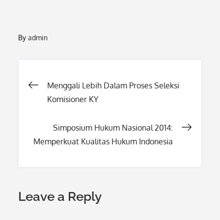
By
admin
Post
Menggali Lebih Dalam Proses Seleksi
Komisioner KY
navigation
Simposium Hukum Nasional 2014:
Memperkuat Kualitas Hukum Indonesia
Leave a Reply