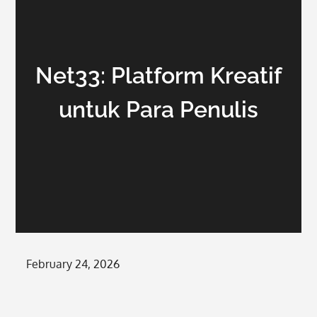
Net33: Platform Kreatif
untuk Para Penulis
Posted
February 24, 2026
on