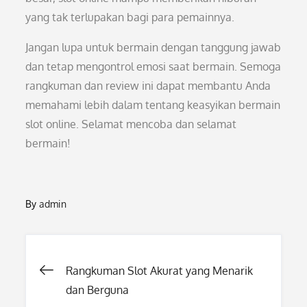
yang tak terlupakan bagi para pemainnya.
Jangan lupa untuk bermain dengan tanggung jawab
dan tetap mengontrol emosi saat bermain. Semoga
rangkuman dan review ini dapat membantu Anda
memahami lebih dalam tentang keasyikan bermain
slot online. Selamat mencoba dan selamat
bermain!
By
admin
Post
Rangkuman Slot Akurat yang Menarik
dan Berguna