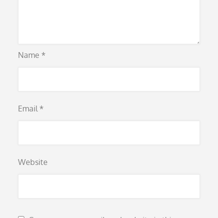
Name
*
Email
*
Website