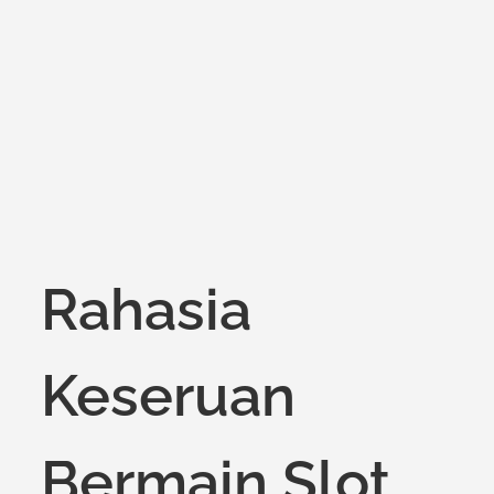
on
Rahasia
Keseruan
Bermain Slot