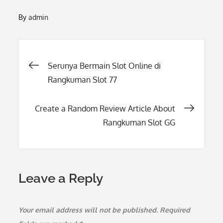
By
admin
Post
Serunya Bermain Slot Online di
Rangkuman Slot 77
navigation
Create a Random Review Article About
Rangkuman Slot GG
Leave a Reply
Your email address will not be published.
Required