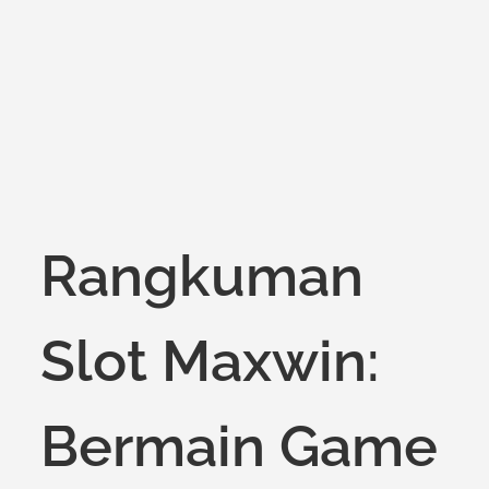
on
Rangkuman
Slot Maxwin:
Bermain Game