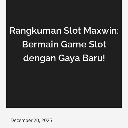
Rangkuman Slot Maxwin:
Bermain Game Slot
dengan Gaya Baru!
Posted
December 20, 2025