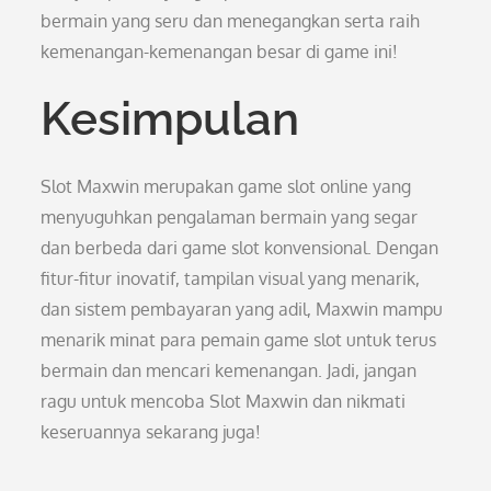
bermain yang seru dan menegangkan serta raih
kemenangan-kemenangan besar di game ini!
Kesimpulan
Slot Maxwin merupakan game slot online yang
menyuguhkan pengalaman bermain yang segar
dan berbeda dari game slot konvensional. Dengan
fitur-fitur inovatif, tampilan visual yang menarik,
dan sistem pembayaran yang adil, Maxwin mampu
menarik minat para pemain game slot untuk terus
bermain dan mencari kemenangan. Jadi, jangan
ragu untuk mencoba Slot Maxwin dan nikmati
keseruannya sekarang juga!