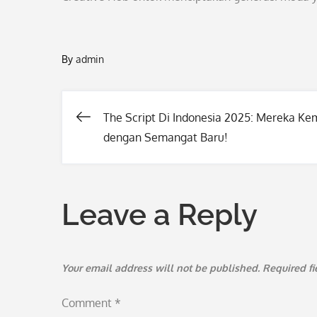
By
admin
The Script Di Indonesia 2025: Mereka Ke
Post
dengan Semangat Baru!
navigation
Leave a Reply
Your email address will not be published.
Required f
Comment
*