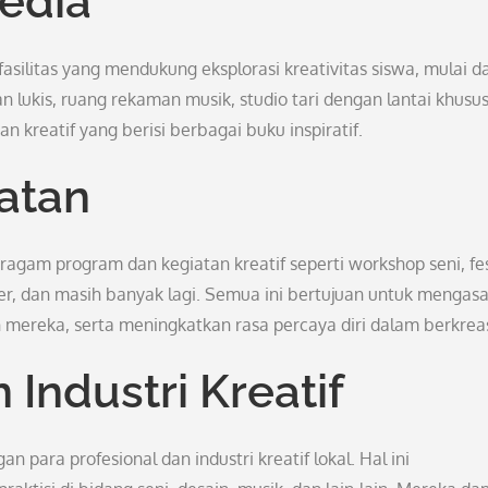
sedia
silitas yang mendukung eksplorasi kreativitas siswa, mulai da
n lukis, ruang rekaman musik, studio tari dengan lantai khusus
 kreatif yang berisi berbagai buku inspiratif.
atan
ragam program dan kegiatan kreatif seperti workshop seni, fes
ter, dan masih banyak lagi. Semua ini bertujuan untuk mengas
mereka, serta meningkatkan rasa percaya diri dalam berkreas
Industri Kreatif
 para profesional dan industri kreatif lokal. Hal ini