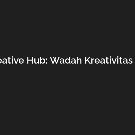
ative Hub: Wadah Kreativitas