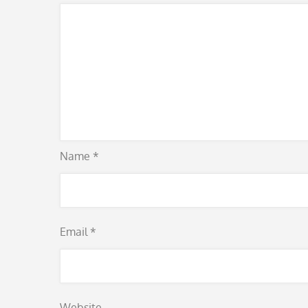
Name
*
Email
*
Website