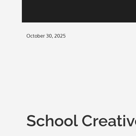
Posted
October 30, 2025
on
School Creati