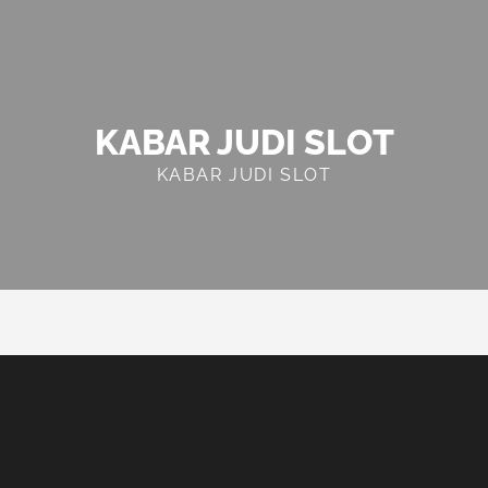
KABAR JUDI SLOT
KABAR JUDI SLOT