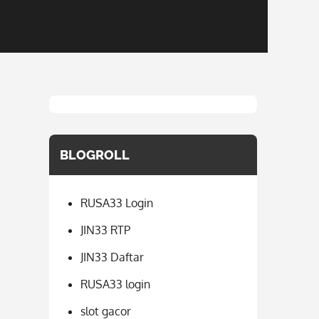
BLOGROLL
RUSA33 Login
JIN33 RTP
JIN33 Daftar
RUSA33 login
slot gacor