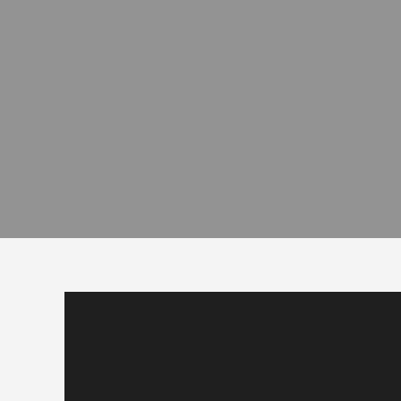
Skip
to
content