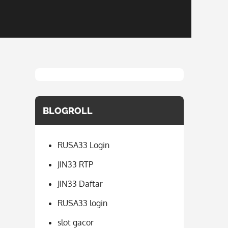
BLOGROLL
RUSA33 Login
JIN33 RTP
JIN33 Daftar
RUSA33 login
slot gacor