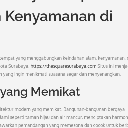
n Kenyamanan di
h tempat yang menggabungkan keindahan alam, kenyamanan, 
 Kota Surabaya.
https://thesquaresurabaya.com
Situs ini menja
an yang ingin menikmati suasana segar dan menyenangkan.
r yang Memikat
sitektur modern yang memikat. Bangunan-bangunan bergaya
mi seperti taman hijau dan air mancur, menciptakan harmon
nawarkan pemandangan yang memesona dan cocok untuk ber