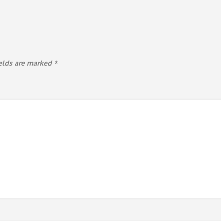
ields are marked
*