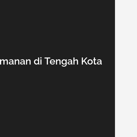
amanan di Tengah Kota