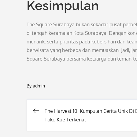
Kesimpulan
The Square Surabaya bukan sekadar pusat perbe
di tengah keramaian Kota Surabaya. Dengan konse
menarik, serta prioritas pada kebersihan dan
berwisata yang berbeda dan memuaskan. Jadi, ja
Square Surabaya bersama keluarga dan teman-t
By
admin
The Harvest 10: Kumpulan Cerita Unik Di B
Post
Toko Kue Terkenal
navigation