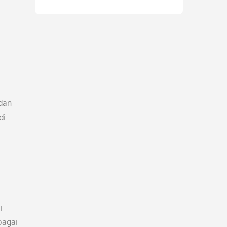
dan
di
i
bagai