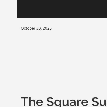
Posted
October 30, 2025
on
The Square Su