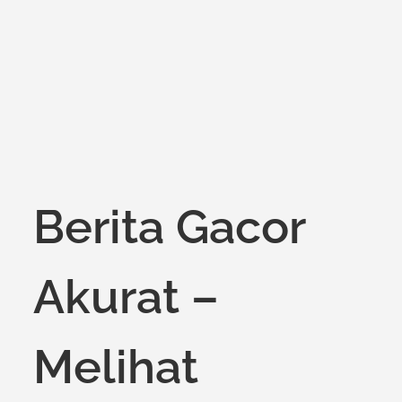
on
Berita Gacor
Akurat –
Melihat