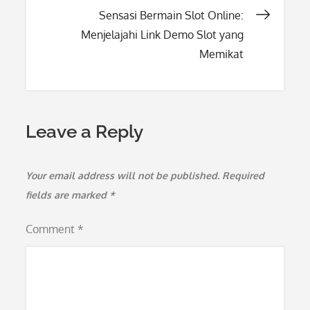
Sensasi Bermain Slot Online:
Menjelajahi Link Demo Slot yang
Memikat
Leave a Reply
Your email address will not be published.
Required
fields are marked
*
Comment
*