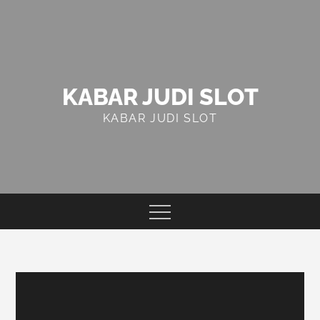
Skip
to
content
KABAR JUDI SLOT
KABAR JUDI SLOT