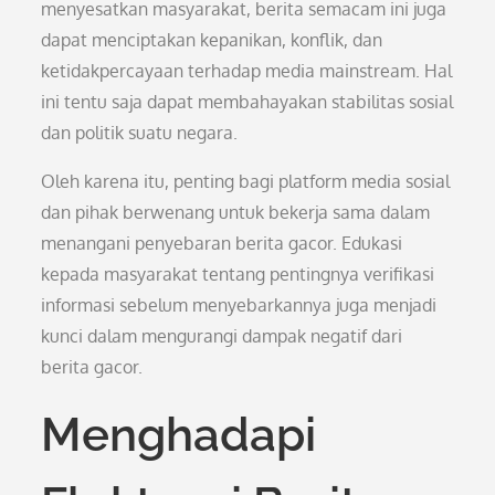
menyesatkan masyarakat, berita semacam ini juga
dapat menciptakan kepanikan, konflik, dan
ketidakpercayaan terhadap media mainstream. Hal
ini tentu saja dapat membahayakan stabilitas sosial
dan politik suatu negara.
Oleh karena itu, penting bagi platform media sosial
dan pihak berwenang untuk bekerja sama dalam
menangani penyebaran berita gacor. Edukasi
kepada masyarakat tentang pentingnya verifikasi
informasi sebelum menyebarkannya juga menjadi
kunci dalam mengurangi dampak negatif dari
berita gacor.
Menghadapi