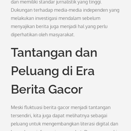
dan memiliki standar jurnalistik yang tinggi.
Dukungan terhadap media-media independen yang
melakukan investigasi mendalam sebelum
menyajikan berita juga menjadi hal yang perlu
diperhatikan oleh masyarakat.
Tantangan dan
Peluang di Era
Berita Gacor
Meski fluktuasi berita gacor menjadi tantangan
tersendiri, kita juga dapat melihatnya sebagai
peluang untuk mengembangkan literasi digital dan