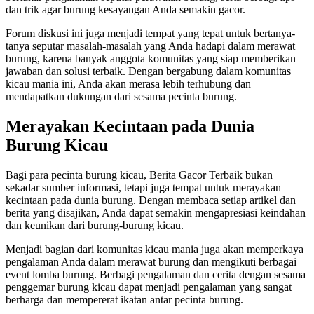
dan trik agar burung kesayangan Anda semakin gacor.
Forum diskusi ini juga menjadi tempat yang tepat untuk bertanya-
tanya seputar masalah-masalah yang Anda hadapi dalam merawat
burung, karena banyak anggota komunitas yang siap memberikan
jawaban dan solusi terbaik. Dengan bergabung dalam komunitas
kicau mania ini, Anda akan merasa lebih terhubung dan
mendapatkan dukungan dari sesama pecinta burung.
Merayakan Kecintaan pada Dunia
Burung Kicau
Bagi para pecinta burung kicau, Berita Gacor Terbaik bukan
sekadar sumber informasi, tetapi juga tempat untuk merayakan
kecintaan pada dunia burung. Dengan membaca setiap artikel dan
berita yang disajikan, Anda dapat semakin mengapresiasi keindahan
dan keunikan dari burung-burung kicau.
Menjadi bagian dari komunitas kicau mania juga akan memperkaya
pengalaman Anda dalam merawat burung dan mengikuti berbagai
event lomba burung. Berbagi pengalaman dan cerita dengan sesama
penggemar burung kicau dapat menjadi pengalaman yang sangat
berharga dan mempererat ikatan antar pecinta burung.