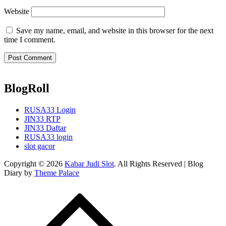
Website
Save my name, email, and website in this browser for the next
time I comment.
BlogRoll
RUSA33 Login
JIN33 RTP
JIN33 Daftar
RUSA33 login
slot gacor
Copyright © 2026
Kabar Judi Slot
. All Rights Reserved | Blog
Diary by
Theme Palace