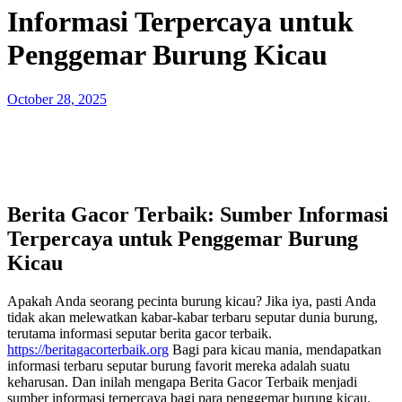
Informasi Terpercaya untuk
Penggemar Burung Kicau
Posted
October 28, 2025
on
Berita Gacor Terbaik: Sumber Informasi
Terpercaya untuk Penggemar Burung
Kicau
Apakah Anda seorang pecinta burung kicau? Jika iya, pasti Anda
tidak akan melewatkan kabar-kabar terbaru seputar dunia burung,
terutama informasi seputar berita gacor terbaik.
https://beritagacorterbaik.org
Bagi para kicau mania, mendapatkan
informasi terbaru seputar burung favorit mereka adalah suatu
keharusan. Dan inilah mengapa Berita Gacor Terbaik menjadi
sumber informasi terpercaya bagi para penggemar burung kicau.