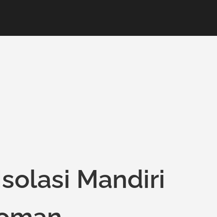
olasi Mandiri
soman