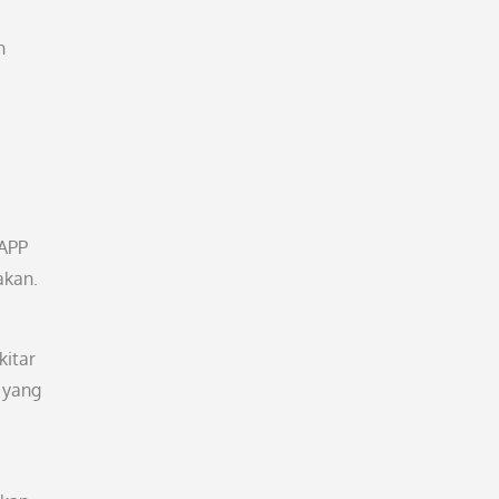
n
 APP
akan.
kitar
 yang