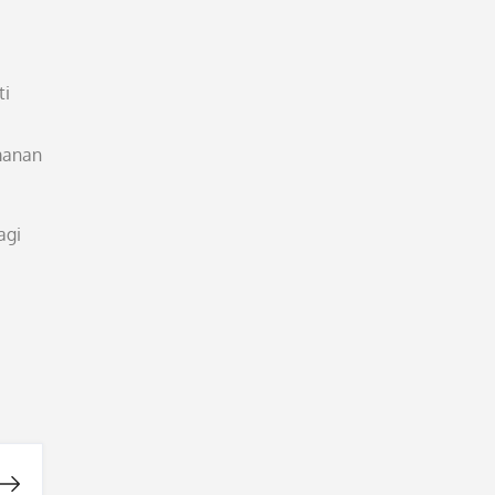
ti
manan
agi