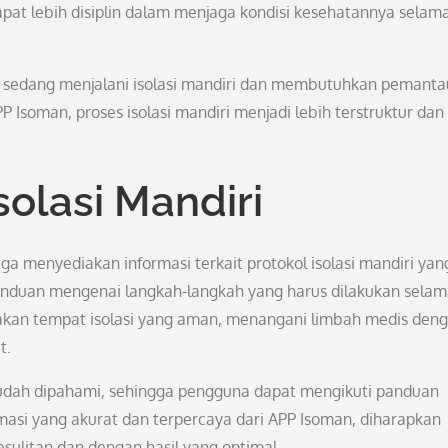
dapat lebih disiplin dalam menjaga kondisi kesehatannya selam
g sedang menjalani isolasi mandiri dan membutuhkan pemant
 Isoman, proses isolasi mandiri menjadi lebih terstruktur dan
solasi Mandiri
ga menyediakan informasi terkait protokol isolasi mandiri yan
nduan mengenai langkah-langkah yang harus dilakukan sela
iakan tempat isolasi yang aman, menangani limbah medis den
t.
n mudah dipahami, sehingga pengguna dapat mengikuti panduan
masi yang akurat dan terpercaya dari APP Isoman, diharapkan
esulitan dan dengan hasil yang optimal.