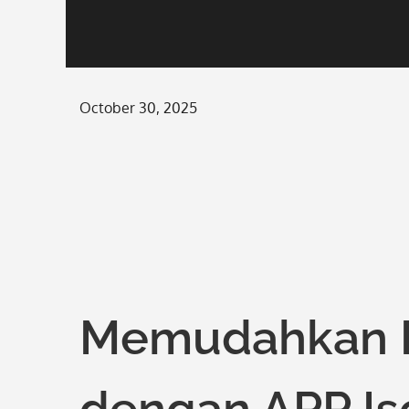
Posted
October 30, 2025
on
Memudahkan Is
dengan APP I