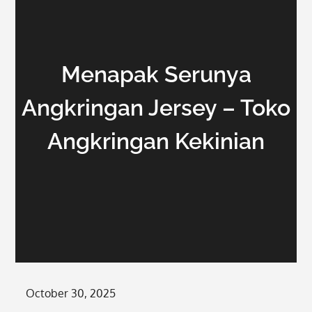
Menapak Serunya
Angkringan Jersey – Toko
Angkringan Kekinian
Posted
October 30, 2025