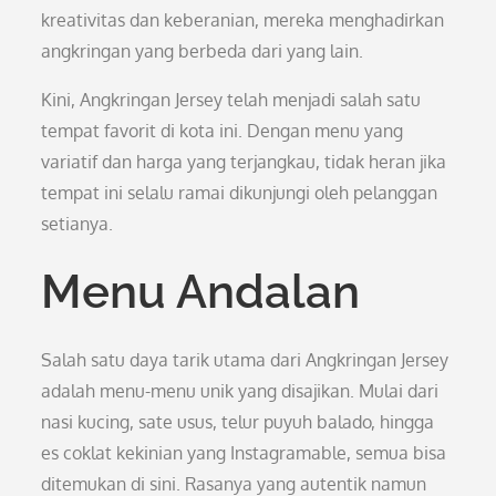
kreativitas dan keberanian, mereka menghadirkan
angkringan yang berbeda dari yang lain.
Kini, Angkringan Jersey telah menjadi salah satu
tempat favorit di kota ini. Dengan menu yang
variatif dan harga yang terjangkau, tidak heran jika
tempat ini selalu ramai dikunjungi oleh pelanggan
setianya.
Menu Andalan
Salah satu daya tarik utama dari Angkringan Jersey
adalah menu-menu unik yang disajikan. Mulai dari
nasi kucing, sate usus, telur puyuh balado, hingga
es coklat kekinian yang Instagramable, semua bisa
ditemukan di sini. Rasanya yang autentik namun