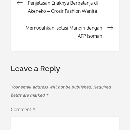
Post
Penjelasan Enaknya Berbelanja di
Akeneko – Grosir Fashion Wanita
navigation
Memudahkan Isolasi Mandiri dengan
APP Isoman
Leave a Reply
Your email address will not be published.
Required
fields are marked
*
Comment
*