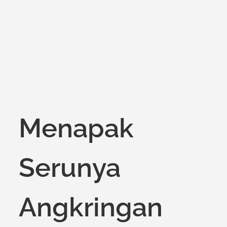
on
Menapak
Serunya
Angkringan