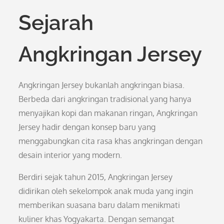
Sejarah
Angkringan Jersey
Angkringan Jersey bukanlah angkringan biasa.
Berbeda dari angkringan tradisional yang hanya
menyajikan kopi dan makanan ringan, Angkringan
Jersey hadir dengan konsep baru yang
menggabungkan cita rasa khas angkringan dengan
desain interior yang modern.
Berdiri sejak tahun 2015, Angkringan Jersey
didirikan oleh sekelompok anak muda yang ingin
memberikan suasana baru dalam menikmati
kuliner khas Yogyakarta. Dengan semangat