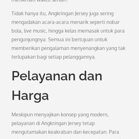
Tidak hanya itu, Angkringan Jersey juga sering
mengadakan acara-acara menarik seperti nobar
bola, live music, hingga kelas memasak untuk para
pengunjungnya. Semua ini bertujuan untuk
memberikan pengalaman menyenangkan yang tak
terlupakan bagi setiap pelanggannya.
Pelayanan dan
Harga
Meskipun menyajikan konsep yang modern,
pelayanan di Angkringan Jersey tetap
mengutamakan keakraban dan kecepatan. Para