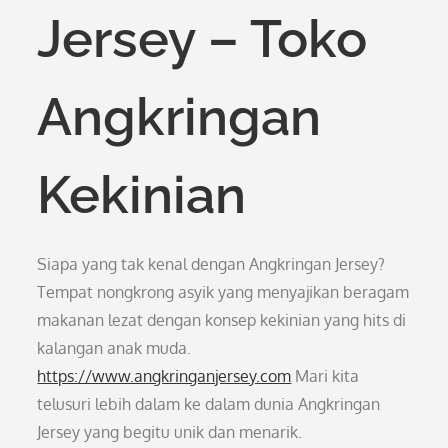
Jersey – Toko
Angkringan
Kekinian
Siapa yang tak kenal dengan Angkringan Jersey?
Tempat nongkrong asyik yang menyajikan beragam
makanan lezat dengan konsep kekinian yang hits di
kalangan anak muda.
https://www.angkringanjersey.com
Mari kita
telusuri lebih dalam ke dalam dunia Angkringan
Jersey yang begitu unik dan menarik.